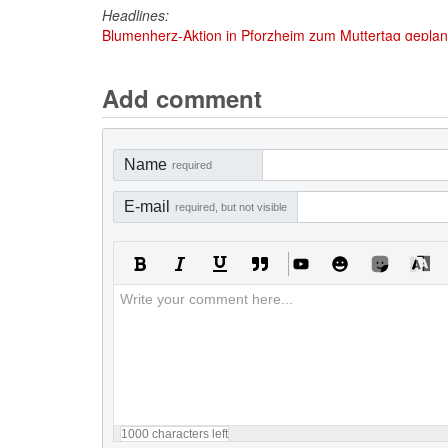
Headlines:
Blumenherz-Aktion in Pforzheim zum Muttertag geplant
Add comment
Name
required
E-mail
required, but not visible
1000
characters left