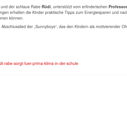
und der schlaue Rabe
Rüdi
, unterstützt vom erfinderischen
Professor
gen erhalten die Kinder praktische Tipps zum Energiesparen und nach
nehmen können.
 Abschlusslied der „Sunnyboys“, das den Kindern als motivierender Oh
di-rabe-sorgt-fuer-prima-klima-in-der-schule
 ehemaligen Lidl-Areal
ng