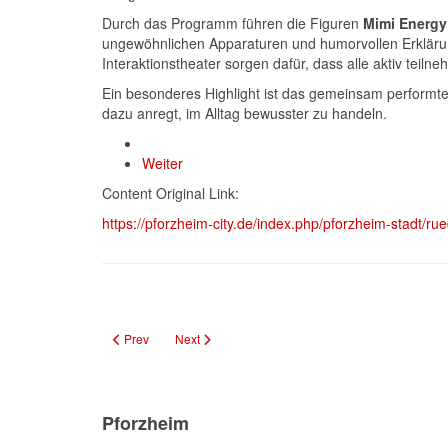
Durch das Programm führen die Figuren
Mimi Energy
ungewöhnlichen Apparaturen und humorvollen Erklärun
Interaktionstheater sorgen dafür, dass alle aktiv teil
Ein besonderes Highlight ist das gemeinsam performte
dazu anregt, im Alltag bewusster zu handeln.
Weiter
Content Original Link:
https://pforzheim-city.de/index.php/pforzheim-stadt/rue
Previous article: Stadt Pforzheim widerspricht: Kein Deal zum
Next article: Pforzheim: Erfolgreiche Rezertifizieru
Prev
Next
Pforzheim