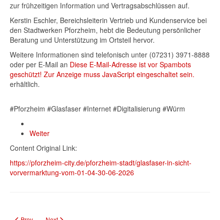
zur frühzeitigen Information und Vertragsabschlüssen auf.
Kerstin Eschler, Bereichsleiterin Vertrieb und Kundenservice bei
den Stadtwerken Pforzheim, hebt die Bedeutung persönlicher
Beratung und Unterstützung im Ortsteil hervor.
Weitere Informationen sind telefonisch unter (07231) 3971-8888
oder per E-Mail an
Diese E-Mail-Adresse ist vor Spambots
geschützt! Zur Anzeige muss JavaScript eingeschaltet sein.
erhältlich.
#Pforzheim #Glasfaser #Internet #Digitalisierung #Würm
Weiter
Content Original Link:
https://pforzheim-city.de/pforzheim-stadt/glasfaser-in-sicht-
vorvermarktung-vom-01-04-30-06-2026
Previous article: Warnung vor betrügerischen E-Mails im Namen der Stadt
Next article: Ausstellung #EUWomen in Pforzheim ab 28. April
Prev
Next