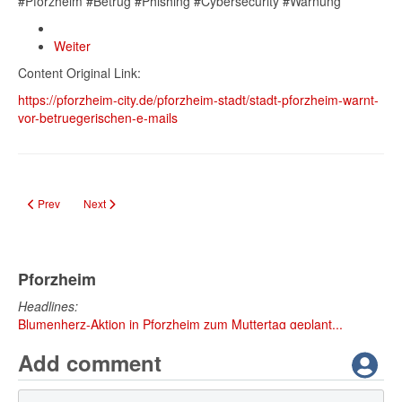
#Pforzheim #Betrug #Phishing #Cybersecurity #Warnung
Weiter
Content Original Link:
https://pforzheim-city.de/pforzheim-stadt/stadt-pforzheim-warnt-
vor-betruegerischen-e-mails
Previous article: Schmuckmuseum Pforzheim: Geänderte Öffnungszeiten u
Next article: Glasfaserausbau in Würm: Vorvermarktung startet am 
Prev
Next
Pforzheim
Headlines:
Blumenherz-Aktion in Pforzheim zum Muttertag geplant...
Add comment