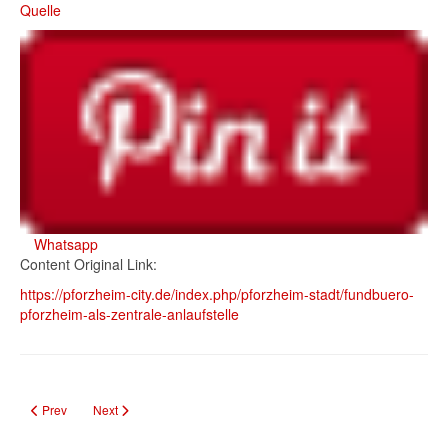
Quelle
Whatsapp
Content Original Link:
https://pforzheim-city.de/index.php/pforzheim-stadt/fundbuero-
pforzheim-als-zentrale-anlaufstelle
Previous article: Büblesbrunnen im Schlosskirchenpark: Pforzheimer Denkma
Next article: Pforzheim: Neuer Online-Rechner für Mietspiegel ve
Prev
Next