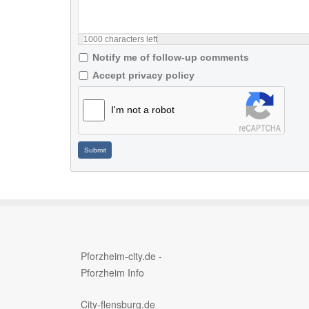
1000
characters left
Notify me of follow-up comments
Accept privacy policy
I'm not a robot
Submit
Pforzheim-city.de -
Pforzheim Info
City-flensburg.de