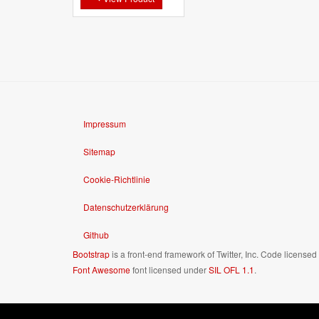
Impressum
Sitemap
Cookie-Richtlinie
Datenschutzerklärung
Github
Bootstrap
is a front-end framework of Twitter, Inc. Code license
Font Awesome
font licensed under
SIL OFL 1.1
.