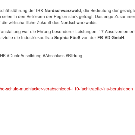
eschäftsführung der
IHK Nordschwarzwald
, die Bedeutung der gezeig
seien in den Betrieben der Region stark gefragt. Das enge Zusammensp
r die wirtschaftliche Zukunft des Nordschwarzwalds.
nstaltung war die Ehrung besonderer Leistungen: 17 Absolventen erhi
zielte die Industriekauffrau
Sophia Füeß
von der
FB-VD GmbH
.
IHK #DualeAusbildung #Abschluss #Bildung
iche-schule-muehlacker-verabschiedet-110-fachkraefte-ins-berufsleben
nial Markt
n Arnbach gestartet