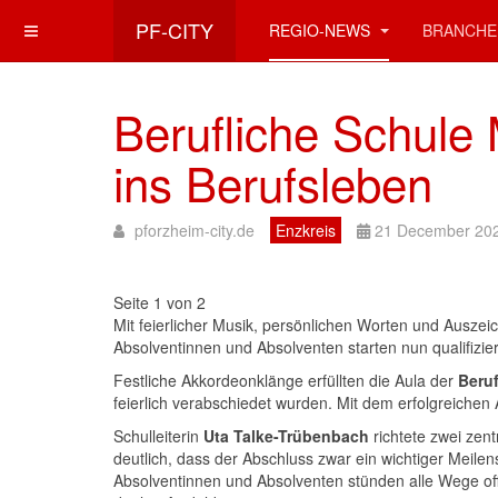
PF-CITY
REGIO-NEWS
BRANCHE
Berufliche Schule
ins Berufsleben
pforzheim-city.de
Enzkreis
21 December 20
Seite 1 von 2
Mit feierlicher Musik, persönlichen Worten und Auszei
Absolventinnen und Absolventen starten nun qualifiziert 
Festliche Akkordeonklänge erfüllten die Aula der
Beru
feierlich verabschiedet wurden. Mit dem erfolgreichen 
Schulleiterin
Uta Talke-Trübenbach
richtete zwei zen
deutlich, dass der Abschluss zwar ein wichtiger Meilen
Absolventinnen und Absolventen stünden alle Wege off