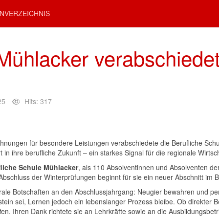
NVERZEICHNIS
 Mühlacker verabschiede
25
Hits: 317
chnungen für besondere Leistungen verabschiedete die Berufliche Schu
in ihre berufliche Zukunft – ein starkes Signal für die regionale Wirtsch
fliche Schule Mühlacker
, als 110 Absolventinnen und Absolventen d
Abschluss der Winterprüfungen beginnt für sie ein neuer Abschnitt im 
trale Botschaften an den Abschlussjahrgang: Neugier bewahren und pers
stein sei, Lernen jedoch ein lebenslanger Prozess bleibe. Ob direkter B
en. Ihren Dank richtete sie an Lehrkräfte sowie an die Ausbildungsbe