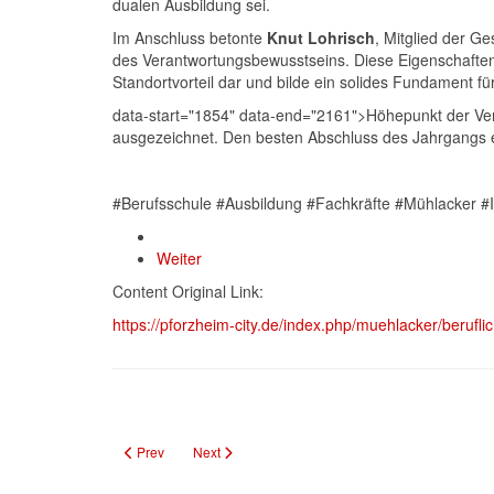
dualen Ausbildung sei.
Im Anschluss betonte
Knut Lohrisch
, Mitglied der G
des Verantwortungsbewusstseins. Diese Eigenschaften 
Standortvorteil dar und bilde ein solides Fundament fü
data-start="1854" data-end="2161">Höhepunkt der Vera
ausgezeichnet. Den besten Abschluss des Jahrgangs er
#Berufsschule #Ausbildung #Fachkräfte #Mühlacker #
Weiter
Content Original Link:
https://pforzheim-city.de/index.php/muehlacker/berufl
Previous article: Neue Postfiliale in Neuenbürg eröffnet im Ge
Next article: Großflächige Holzernte im Norden vo
Prev
Next