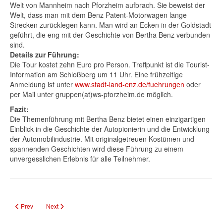
Welt von Mannheim nach Pforzheim aufbrach. Sie beweist der
Welt, dass man mit dem Benz Patent-Motorwagen lange
Strecken zurücklegen kann. Man wird an Ecken in der Goldstadt
geführt, die eng mit der Geschichte von Bertha Benz verbunden
sind.
Details zur Führung:
Die Tour kostet zehn Euro pro Person. Treffpunkt ist die Tourist-
Information am Schloßberg um 11 Uhr. Eine frühzeitige
Anmeldung ist unter
www.stadt-land-enz.de/fuehrungen
oder
per Mail unter gruppen(at)ws-pforzheim.de möglich.
Fazit:
Die Themenführung mit Bertha Benz bietet einen einzigartigen
Einblick in die Geschichte der Autopionierin und die Entwicklung
der Automobilindustrie. Mit originalgetreuen Kostümen und
spannenden Geschichten wird diese Führung zu einem
unvergesslichen Erlebnis für alle Teilnehmer.
Previous article: Internationale Aktionstage für Gehörlose: Filmvorführung
Next article: BarCamp Pforzheim 2024: Ungewöhnliche Themen 
Prev
Next