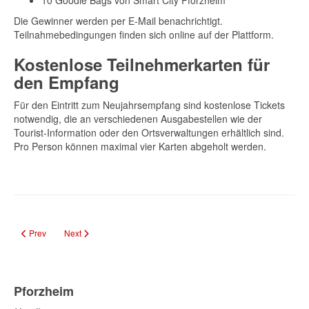
10 Goodie Bags von Smart City Pforzheim
Die Gewinner werden per E-Mail benachrichtigt.
Teilnahmebedingungen finden sich online auf der Plattform.
Kostenlose Teilnehmerkarten für
den Empfang
Für den Eintritt zum Neujahrsempfang sind kostenlose Tickets
notwendig, die an verschiedenen Ausgabestellen wie der
Tourist-Information oder den Ortsverwaltungen erhältlich sind.
Pro Person können maximal vier Karten abgeholt werden.
Previous article: Vorgezogene Bundestagswahl 2025: Wichtige Fristen und H
Next article: Nagoldtalbahn
Prev
Next
Pforzheim