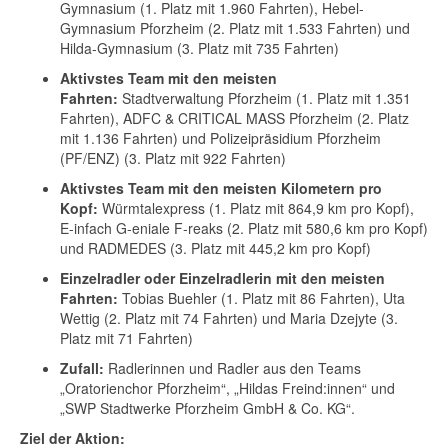
Gymnasium (1. Platz mit 1.960 Fahrten), Hebel-
Gymnasium Pforzheim (2. Platz mit 1.533 Fahrten) und
Hilda-Gymnasium (3. Platz mit 735 Fahrten)
Aktivstes Team mit den meisten
Fahrten:
Stadtverwaltung Pforzheim (1. Platz mit 1.351
Fahrten), ADFC & CRITICAL MASS Pforzheim (2. Platz
mit 1.136 Fahrten) und Polizeipräsidium Pforzheim
(PF/ENZ) (3. Platz mit 922 Fahrten)
Aktivstes Team mit den meisten Kilometern pro
Kopf:
Würmtalexpress (1. Platz mit 864,9 km pro Kopf),
E-infach G-eniale F-reaks (2. Platz mit 580,6 km pro Kopf)
und RADMEDES (3. Platz mit 445,2 km pro Kopf)
Einzelradler oder Einzelradlerin mit den meisten
Fahrten:
Tobias Buehler (1. Platz mit 86 Fahrten), Uta
Wettig (2. Platz mit 74 Fahrten) und Maria Dzejyte (3.
Platz mit 71 Fahrten)
Zufall:
Radlerinnen und Radler aus den Teams
„Oratorienchor Pforzheim“, „Hildas Freind:innen“ und
„SWP Stadtwerke Pforzheim GmbH & Co. KG“.
Ziel der Aktion: