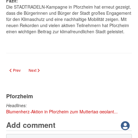
Fazit:
Die STADTRADELN-Kampagne in Pforzheim hat erneut gezeigt,
dass die Bürgerinnen und Bürger der Stadt großes Engagement
für den Klimaschutz und eine nachhaltige Mobilität zeigen. Mit
neuen Rekorden und vielen aktiven Teilnehmern hat Pforzheim
einen wichtigen Beitrag zur klimafreundlichen Stadt geleistet.
Previous article: Rätselbuch rund um Pforzheim – Ein tolles Geschenk für P
Next article: Neugestaltung des Spielplatzes in Dillweißenstein
Prev
Next
Pforzheim
Headlines:
Blumenherz-Aktion in Pforzheim zum Muttertag geplant...
Add comment