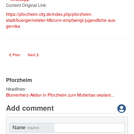
Content Original Link:
https://pforzheim-city.de/index.php/pforzheim-
stadt/buergermeister-fillbrunn-empfaengt-jugendliche-aus-
gernika
Previous article: Jugendbibliothek eröffnet neuen Jugendbereich mit Mitma
Next article: Führung zur Pforzheimer Frauengeschichte am 12. O
Prev
Next
Pforzheim
Headlines:
Blumenherz-Aktion in Pforzheim zum Muttertag geplant...
Add comment
Name
required