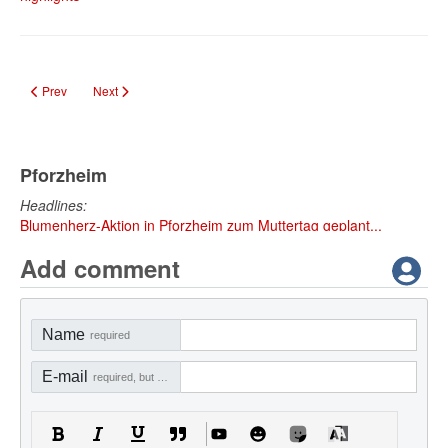
Previous article: Jetzt nominieren: Pforzheim sucht Heldinnen und Helden der
Next article: Intendant Markus Hertel bleibt bis 2032 am Theater 
Prev
Next
Pforzheim
Headlines:
Blumenherz-Aktion in Pforzheim zum Muttertag geplant...
Add comment
Name
required
E-mail
required, but not visible