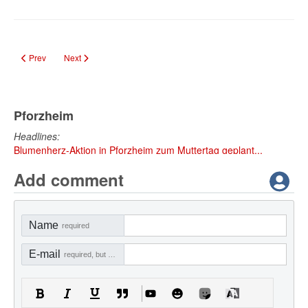
Previous article: „HEISS AUF LESEN“: Lesesommer mit Gewinnchance starte
Next article: „HEISS AUF LESEN“ startet in Pforzheim: Sommerles
Prev
Next
Pforzheim
Headlines:
Blumenherz-Aktion in Pforzheim zum Muttertag geplant...
Add comment
Name
required
E-mail
required, but not visible