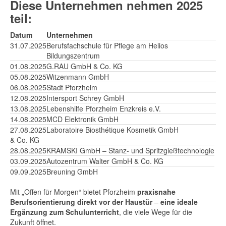
Diese Unternehmen nehmen 2025
teil:
Datum
Unternehmen
31.07.2025
Berufsfachschule für Pflege am Helios
Bildungszentrum
01.08.2025
G.RAU GmbH & Co. KG
05.08.2025
Witzenmann GmbH
06.08.2025
Stadt Pforzheim
12.08.2025
Intersport Schrey GmbH
13.08.2025
Lebenshilfe Pforzheim Enzkreis e.V.
14.08.2025
MCD Elektronik GmbH
27.08.2025
Laboratoire Biosthétique Kosmetik GmbH
& Co. KG
28.08.2025
KRAMSKI GmbH – Stanz- und Spritzgießtechnologie
03.09.2025
Autozentrum Walter GmbH & Co. KG
09.09.2025
Breuning GmbH
Mit „Offen für Morgen“ bietet Pforzheim
praxisnahe
Berufsorientierung direkt vor der Haustür
–
eine ideale
Ergänzung zum Schulunterricht
, die viele Wege für die
Zukunft öffnet.