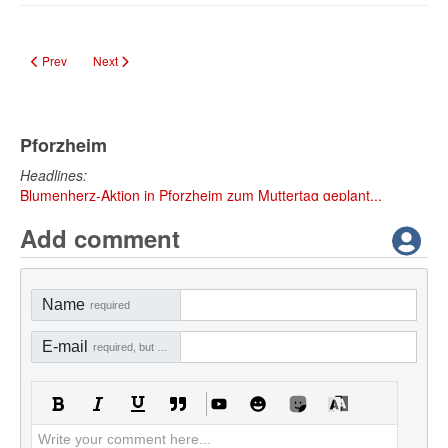
Previous article: Großdemonstrationen in Pforzheim: Friedlicher CSD, Zwisc
Next article: Goldstadtspaziergang in Pforzheim am 21. Juni – St
Prev
Next
Pforzheim
Headlines:
Blumenherz-Aktion in Pforzheim zum Muttertag geplant...
Add comment
Name
required
E-mail
required, but not visible