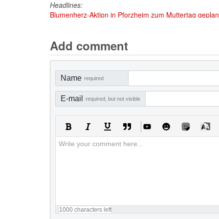
Headlines:
Blumenherz-Aktion in Pforzheim zum Muttertag geplant
Add comment
Name
required
E-mail
required, but not visible
1000
characters left