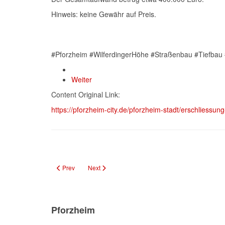
Hinweis: keine Gewähr auf Preis.
#Pforzheim #WilferdingerHöhe #Straßenbau #Tiefbau #
Weiter
Content Original Link:
https://pforzheim-city.de/pforzheim-stadt/erschliessun
Previous article: Neubaugebiet Büchenbronn erschlossen und
Next article: Druckwerkstatt für Kinder in den Oster
Prev
Next
Pforzheim