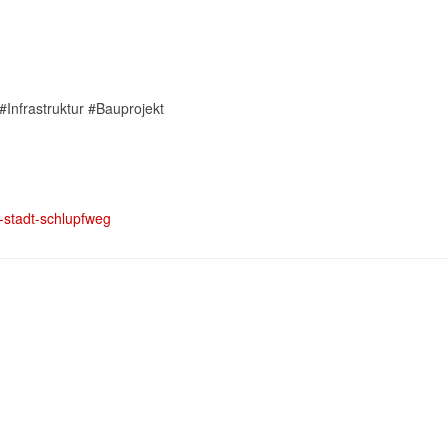
Infrastruktur #Bauprojekt
g-stadt-schlupfweg
 in Betrieb
ferien in Pforzheim