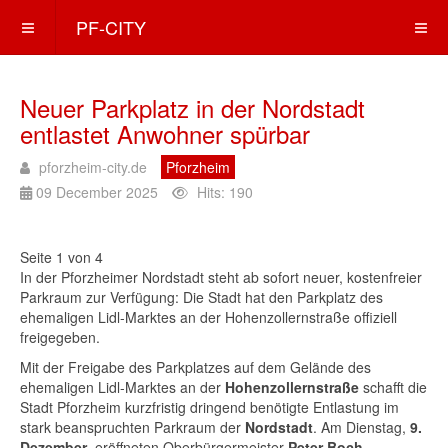
PF-CITY
Neuer Parkplatz in der Nordstadt
entlastet Anwohner spürbar
pforzheim-city.de
Pforzheim
09 December 2025
Hits: 190
Seite 1 von 4
In der Pforzheimer Nordstadt steht ab sofort neuer, kostenfreier
Parkraum zur Verfügung: Die Stadt hat den Parkplatz des
ehemaligen Lidl-Marktes an der Hohenzollernstraße offiziell
freigegeben.
Mit der Freigabe des Parkplatzes auf dem Gelände des
ehemaligen Lidl-Marktes an der
Hohenzollernstraße
schafft die
Stadt Pforzheim kurzfristig dringend benötigte Entlastung im
stark beanspruchten Parkraum der
Nordstadt
. Am Dienstag,
9.
Dezember
, eröffneten Oberbürgermeister
Peter Boch
,