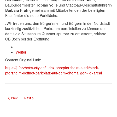
Baubürgermeister
Tobias Volle
und Stadtbau-Geschäftsführerin
Barbara Früh
gemeinsam mit Mitarbeitenden der beteiligten
Fachämter die neue Parkfläche.
„Wir freuen uns, den Bürgerinnen und Bürgern in der Nordstadt
kurzfristig zusätzlichen Parkraum bereitstellen zu können und
damit die Situation im Quartier spürbar zu entlasten“, erklärte
OB Boch bei der Eröffnung.
Weiter
Content Original Link:
https://pforzheim-city.de/index.php/pforzheim-stadt/stadt-
pforzheim-oeffnet-parkplatz-auf-dem-ehemaligen-lidl-areal
Previous article: Wertstoffhof Huchenfeld am 12. und 13. Dezember geschlo
Next article: Pforzheim eröffnet neuen Pfälzerplatz – ein Leuchttu
Prev
Next