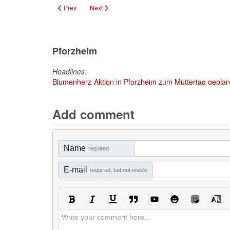
Previous article: Neue Strukturen bei der Klimaschutz- und E
Next article: Vollsperrung der Ausfahrt Arlinger 
Prev
Next
Pforzheim
Headlines:
Blumenherz-Aktion in Pforzheim zum Muttertag geplant
Add comment
Name
required
E-mail
required, but not visible