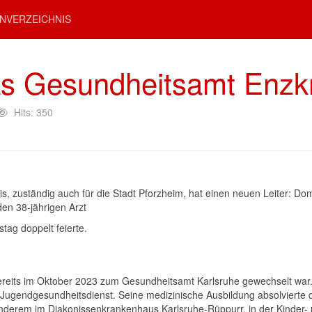
NVERZEICHNIS
das Gesundheitsamt Enzk
Hits: 350
, zuständig auch für die Stadt Pforzheim, hat einen neuen Leiter: D
en 38-jährigen Arzt
tag doppelt feierte.
 bereits im Oktober 2023 zum Gesundheitsamt Karlsruhe gewechselt war. 
ugendgesundheitsdienst. Seine medizinische Ausbildung absolvierte d
anderem im Diakonissenkrankenhaus Karlsruhe-Rüppurr, in der Kinder