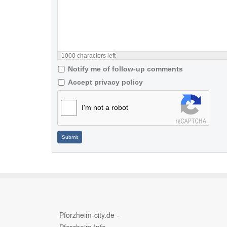
1000
characters left
Notify me of follow-up comments
Accept privacy policy
I'm not a robot
Submit
Pforzheim-city.de -
Pforzheim Info