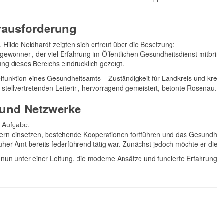
erausforderung
 Hilde Neidhardt zeigten sich erfreut über die Besetzung:
wonnen, der viel Erfahrung im Öffentlichen Gesundheitsdienst mitbrin
g dieses Bereichs eindrücklich gezeigt.
lfunktion eines Gesundheitsamts – Zuständigkeit für Landkreis und kreis
tellvertretenden Leiterin, hervorragend gemeistert, betonte Rosenau.
g und Netzwerke
e Aufgabe:
ern einsetzen, bestehende Kooperationen fortführen und das Gesundhei
rlsruher Amt bereits federführend tätig war. Zunächst jedoch möchte e
nun unter einer Leitung, die moderne Ansätze und fundierte Erfahrung