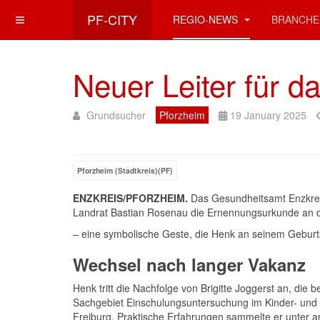
PF-CITY
REGIO-NEWS
BRANCHE
Neuer Leiter für 
Grundsucher
Pforzheim
19 January 2025
Pforzheim (Stadtkreis)(PF)
ENZKREIS/PFORZHEIM.
Das Gesundheitsamt Enzkreis
Landrat Bastian Rosenau die Ernennungsurkunde an d
– eine symbolische Geste, die Henk an seinem Geburts
Wechsel nach langer Vakanz
Henk tritt die Nachfolge von Brigitte Joggerst an, die
Sachgebiet Einschulungsuntersuchung im Kinder- und J
Freiburg. Praktische Erfahrungen sammelte er unter 