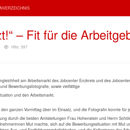
NVERZEICHNIS
zt!“ – Fit für die Arbeit
Hits: 397
ngleichheit am Arbeitsmarkt des Jobcenter Enzkreis und des Jobcenter
und Bewerbungsfotografie, sowie vielfältige
tuation und den Arbeitsmarkt.
 den ganzen Vormittag über im Einsatz, und die Fotografin konnte für 
ng durch die beiden Amtsleitungen Frau Hohenstein und Herrn Schölch
Teilnehmerinnen Mut machte, sich auf die Bewerbungssituation mit Mut 
ltigen Aus- und Fortbildungsmöglichkeiten, und die Kolleginnen der A