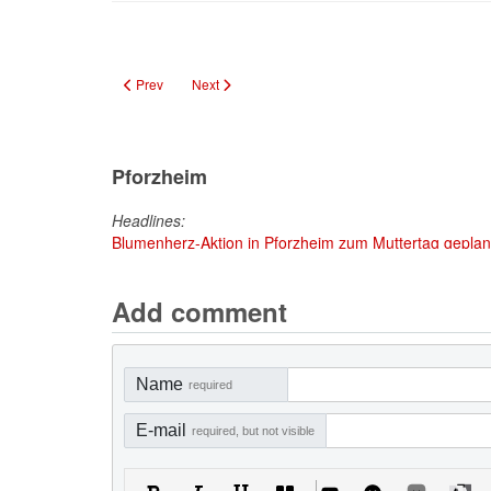
Previous article: „Geh-Café“ in Pforzheim: Spaziergänge im 
Next article: „Meine Zeit ist jetzt!“ – Fit für die Ar
Prev
Next
Pforzheim
Headlines:
Blumenherz-Aktion in Pforzheim zum Muttertag geplant
Add comment
Name
required
E-mail
required, but not visible