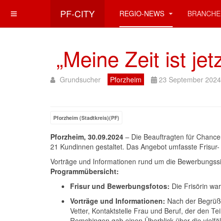
PF-CITY
REGIO-NEWS
BRANCHE
„Meine Zeit ist jet
Grundsucher
Pforzheim
23 September 2024
Pforzheim (Stadtkreis)(PF)
Pforzheim, 30.09.2024
– Die Beauftragten für Chance
21 Kundinnen gestaltet. Das Angebot umfasste Frisur- 
Vorträge und Informationen rund um die Bewerbungssi
Programmübersicht:
Frisur und Bewerbungsfotos:
Die Frisörin war
Vorträge und Informationen:
Nach der Begrüßu
Vetter, Kontaktstelle Frau und Beruf, der den 
Remchingen gab einen Überblick über die vielfä