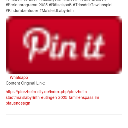
#Ferienprogramm2025 #Rätselspaß #TripsdrillGewinnspiel
#Kinderabenteuer #MaisfeldLabyrinth
Whatsapp
Content Original Link:
https://pforzheim-city.de/index.php/pforzheim-
stadt/maislabyrinth-eutingen-2025-familienspass-im-
pfauendesign