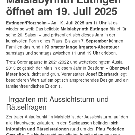
öffnet am 19. Juli 2025
Eutingen/Pforzheim
– Am
19. Juli 2025 um 11 Uhr
ist es
wieder so weit: Das beliebte
Maislabyrinth Eutingen
öffnet für
seine 20. Saison – und präsentiert sich dieses Jahr in der
kunstvollen Form eines Pfaus. Bis zum
7. September
können
Familien das rund
1 Kilometer lange Irrgarten-Abenteuer
samstags und sonntags zwischen
11 und 19 Uhr
erleben.
Trotz Coronapause in 2021/2022 und wetterbedingtem Ausfall
2013 zeigt sich der Mais in diesem Jahr in Bestform –
über zwei
Meter hoch
, dicht und grün. Veranstalter
Josef Eberhardt
legt
besonderen Wert auf ein optisch ansprechendes Design und ein
familienfreundliches Erlebnis.
Irrgarten mit Aussichtsturm und
Rätselfragen
Zentraler Anlaufpunkt im Maisfeld ist der Aussichtsturm, auf den
alle Hauptwege zulaufen. In den Sackgassen befinden sich
Infotafeln und Rätselstationen
rund um den
Pfau Federico
Graziello
. Die kindgerecht gestalteten Inhalte stammen von