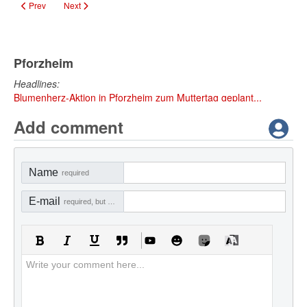
Previous article: Streuobstwiesen-Spaziergang in Pforzheim am 21.09.
Next article: Pforzheim plant Bestattungswald im Hagenschieß
Prev
Next
Pforzheim
Headlines:
Blumenherz-Aktion in Pforzheim zum Muttertag geplant...
Add comment
Name
required
E-mail
required, but not visible