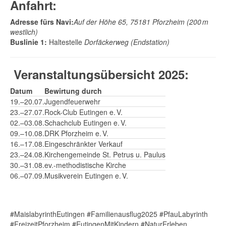
Anfahrt:
Adresse fürs Navi:
Auf der Höhe 65, 75181 Pforzheim (200 m
westlich)
Buslinie 1:
Haltestelle
Dorfäckerweg (Endstation)
Veranstaltungsübersicht 2025:
Datum
Bewirtung durch
19.–20.07.
Jugendfeuerwehr
23.–27.07.
Rock-Club Eutingen e. V.
02.–03.08.
Schachclub Eutingen e. V.
09.–10.08.
DRK Pforzheim e. V.
16.–17.08.
Eingeschränkter Verkauf
23.–24.08.
Kirchengemeinde St. Petrus u. Paulus
30.–31.08.
ev.-methodistische Kirche
06.–07.09.
Musikverein Eutingen e. V.
#MaislabyrinthEutingen #Familienausflug2025 #PfauLabyrinth
#FreizeitPforzheim #EutingenMitKindern #NaturErleben