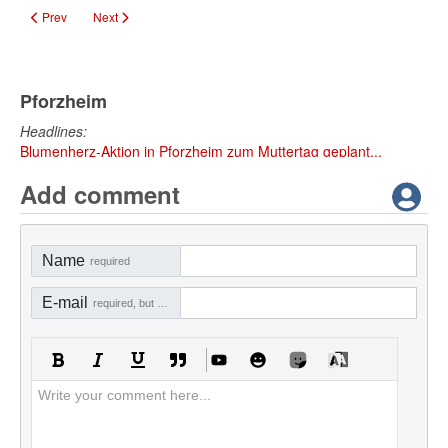
Previous article: Ehrenbürgerrecht für Waltraud Steinle vorgeschlagen
Next article: Pforzheim startet Bürgerbeteiligung zur Landesga
Prev
Next
Pforzheim
Headlines:
Blumenherz-Aktion in Pforzheim zum Muttertag geplant...
Add comment
Name
required
E-mail
required, but not visible