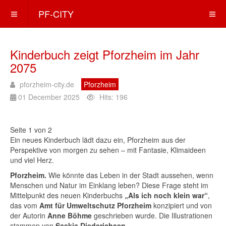
PF-CITY
Kinderbuch zeigt Pforzheim im Jahr
2075
pforzheim-city.de
Pforzheim
01 December 2025
Hits: 196
Seite 1 von 2
Ein neues Kinderbuch lädt dazu ein, Pforzheim aus der
Perspektive von morgen zu sehen – mit Fantasie, Klimaideen
und viel Herz.
Pforzheim.
Wie könnte das Leben in der Stadt aussehen, wenn
Menschen und Natur im Einklang leben? Diese Frage steht im
Mittelpunkt des neuen Kinderbuchs
„Als ich noch klein war“
,
das vom
Amt für Umweltschutz Pforzheim
konzipiert und von
der Autorin
Anne Böhme
geschrieben wurde. Die Illustrationen
stammen von
Saskia Diederichsen
.