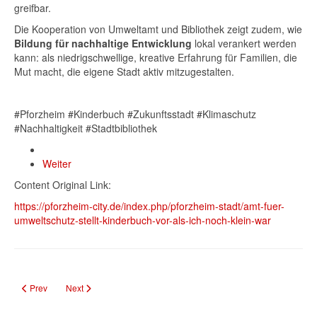
greifbar.
Die Kooperation von Umweltamt und Bibliothek zeigt zudem, wie
Bildung für nachhaltige Entwicklung
lokal verankert werden
kann: als niedrigschwellige, kreative Erfahrung für Familien, die
Mut macht, die eigene Stadt aktiv mitzugestalten.
#Pforzheim #Kinderbuch #Zukunftsstadt #Klimaschutz
#Nachhaltigkeit #Stadtbibliothek
Weiter
Content Original Link:
https://pforzheim-city.de/index.php/pforzheim-stadt/amt-fuer-
umweltschutz-stellt-kinderbuch-vor-als-ich-noch-klein-war
Previous article: Vollsperrung Forststräßchen Dillweißenstein–Huchenfeld
Next article: Neuer Kultur- und Stadtatlas zeigt Pforzheims Vielfalt
Prev
Next