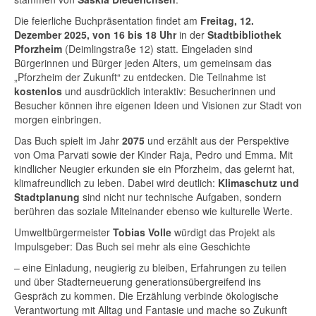
Die feierliche Buchpräsentation findet am
Freitag, 12.
Dezember 2025, von 16 bis 18 Uhr
in der
Stadtbibliothek
Pforzheim
(Deimlingstraße 12) statt. Eingeladen sind
Bürgerinnen und Bürger jeden Alters, um gemeinsam das
„Pforzheim der Zukunft“ zu entdecken. Die Teilnahme ist
kostenlos
und ausdrücklich interaktiv: Besucherinnen und
Besucher können ihre eigenen Ideen und Visionen zur Stadt von
morgen einbringen.
Das Buch spielt im Jahr
2075
und erzählt aus der Perspektive
von Oma Parvati sowie der Kinder Raja, Pedro und Emma. Mit
kindlicher Neugier erkunden sie ein Pforzheim, das gelernt hat,
klimafreundlich zu leben. Dabei wird deutlich:
Klimaschutz und
Stadtplanung
sind nicht nur technische Aufgaben, sondern
berühren das soziale Miteinander ebenso wie kulturelle Werte.
Umweltbürgermeister
Tobias Volle
würdigt das Projekt als
Impulsgeber: Das Buch sei mehr als eine Geschichte
– eine Einladung, neugierig zu bleiben, Erfahrungen zu teilen
und über Stadterneuerung generationsübergreifend ins
Gespräch zu kommen. Die Erzählung verbinde ökologische
Verantwortung mit Alltag und Fantasie und mache so Zukunft