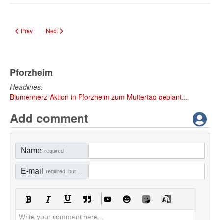
Previous article: PF: Vollsperrung der Kräheneckstraße am 2. und 3. Septem
Next article: Brötzinger Brücke: Vollsperrung vom 2. bis 13. Sep
Prev
Next
Pforzheim
Headlines:
Blumenherz-Aktion in Pforzheim zum Muttertag geplant...
Add comment
Name
required
E-mail
required, but not visible