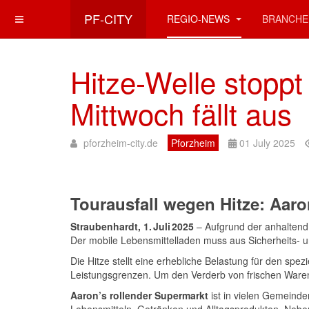
PF-CITY
REGIO-NEWS
BRANCHE
Hitze-Welle stopp
Mittwoch fällt aus
pforzheim-city.de
Pforzheim
01 July 2025
Tourausfall wegen Hitze: Aar
Straubenhardt
, 1. Juli 2025
– Aufgrund der anhaltend
Der mobile Lebensmittelladen muss aus Sicherheits- u
Die Hitze stellt eine erhebliche Belastung für den s
Leistungsgrenzen. Um den Verderb von frischen Waren
Aaron’s rollender Supermarkt
ist in vielen Gemeinde