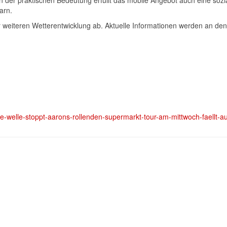
 der praktischen Bedeutung erfüllt das mobile Angebot auch eine soz
arn.
r weiteren Wetterentwicklung ab. Aktuelle Informationen werden an de
tze-welle-stoppt-aarons-rollenden-supermarkt-tour-am-mittwoch-faellt-a
“ in der Pforzheim Galerie – Licht, Klang und Identität im Fokus
le-Haltestellen in Pforzheim am 1. und 2. Juli – Medienrückgabe wird automatisch ve