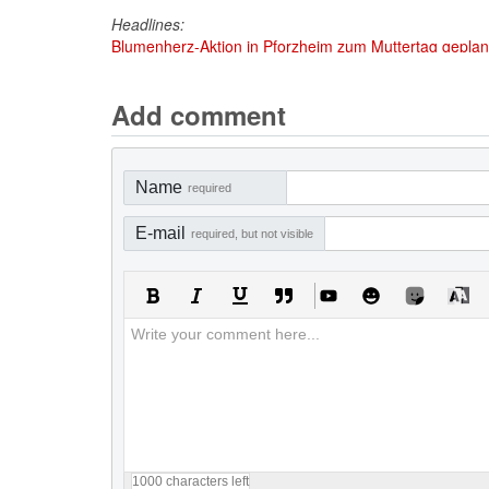
Headlines:
Blumenherz-Aktion in Pforzheim zum Muttertag geplant
Add comment
Name
required
E-mail
required, but not visible
1000
characters left