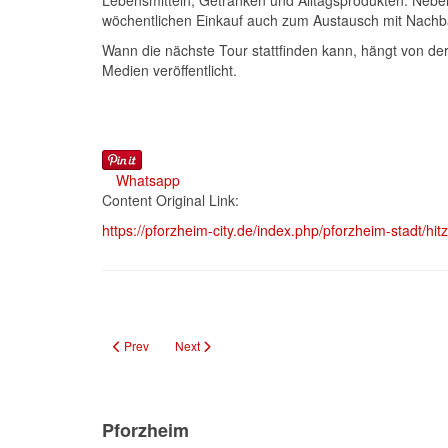
Lebensmitteln, Getränken und Alltagsprodukten. Neben
wöchentlichen Einkauf auch zum Austausch mit Nachb
Wann die nächste Tour stattfinden kann, hängt von de
Medien veröffentlicht.
Whatsapp
Content Original Link:
https://pforzheim-city.de/index.php/pforzheim-stadt/hi
Previous article: Künstlerin Jeain Pyo eröffnet „Szenenwechsel
Next article: Hitze bedingt Ausfall der MediaShutt
Prev
Next
Pforzheim