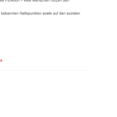
iale Funktion – viele Menschen nutzen den
n bekannten Haltepunkten sowie auf den sozialen
us
rlängert