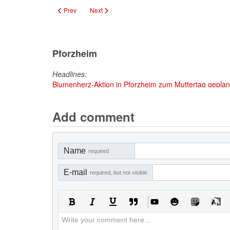
Previous article: Jobcenter vor Ort in Dillweißenstein
Next article: IT-Afterwork Pforzheim: KI und Zukunf
Prev
Next
Pforzheim
Headlines:
Blumenherz-Aktion in Pforzheim zum Muttertag geplant
Add comment
Name
required
E-mail
required, but not visible