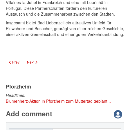
Villaines-la-Juhel in Frankreich und eine mit Lourinhã in
Portugal. Diese Partnerschaften fördern den kulturellen
Austausch und die Zusammenarbeit zwischen den Städten.
Insgesamt bietet Bad Liebenzell ein attraktives Umfeld für
Einwohner und Besucher, geprägt von einer reichen Geschichte,
einer aktiven Gemeinschaft und einer guten Verkehrsanbindung.
Previous article: Letzte Chance für „Parad „Eyes“ Fractal Odyssey“ im A.K.T.
Next article: Blattgold: Pforzheim-Krimi – Spannung pur in der S
Prev
Next
Pforzheim
Headlines:
Blumenherz-Aktion in Pforzheim zum Muttertag geplant...
Add comment