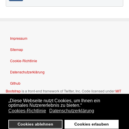
Impressum
Sitemap
Cookie-Richtlinie
Datenschutzerklärung
Github
Bootstrap
is a front-end framework of Twitter, Inc. Code licensed under
MIT
License.
„Diese Webseite nutzt Cookies, um Ihnen ein
Font Awesome
font licensed under
SIL OFL 1.1
.
optimales Nutzererlebnis zu bieten.“
Cookies-Richtlinie
Datenschutzerklärung
Cookies ablehnen
Cookies erlauben