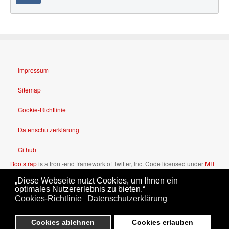
Impressum
Sitemap
Cookie-Richtlinie
Datenschutzerklärung
Github
Bootstrap
is a front-end framework of Twitter, Inc. Code licensed under
MIT
License.
„Diese Webseite nutzt Cookies, um Ihnen ein
Font Awesome
font licensed under
SIL OFL 1.1
.
optimales Nutzererlebnis zu bieten.“
Cookies-Richtlinie
Datenschutzerklärung
Cookies ablehnen
Cookies erlauben