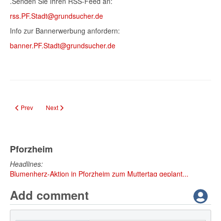
.Senden Sie Ihren RSS-Feed an:
rss.
PF.Stadt
@grundsucher.de
Info zur Bannerwerbung anfordern:
banner.PF.Stadt@grundsucher.de
Previous article: Historiker Dr. Christian Könne untersucht Darstellung der
Next article: Schüleraktion „Offen für morgen“: Jugendliche er
Prev
Next
Pforzheim
Headlines:
Blumenherz-Aktion in Pforzheim zum Muttertag geplant...
Add comment