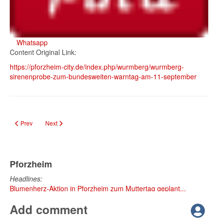
Whatsapp
Content Original Link:
https://pforzheim-city.de/index.php/wurmberg/wurmberg-
sirenenprobe-zum-bundesweiten-warntag-am-11-september
Previous article: Hülsenfrüchte-Kochkurs in Pforzheim: Jetzt anmelden für 23.
Next article: Friolzheim: Kreisweite Sirenenprobe beim Warntag
Prev
Next
Pforzheim
Headlines:
Blumenherz-Aktion in Pforzheim zum Muttertag geplant...
Add comment