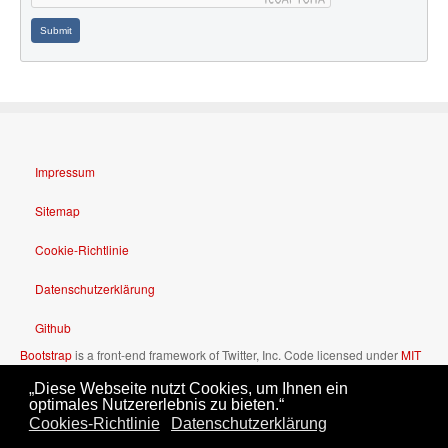
Submit
Impressum
Sitemap
Cookie-Richtlinie
Datenschutzerklärung
Github
Bootstrap
is a front-end framework of Twitter, Inc. Code licensed under
MIT
License.
„Diese Webseite nutzt Cookies, um Ihnen ein
Font Awesome
font licensed under
SIL OFL 1.1
.
optimales Nutzererlebnis zu bieten.“
Cookies-Richtlinie
Datenschutzerklärung