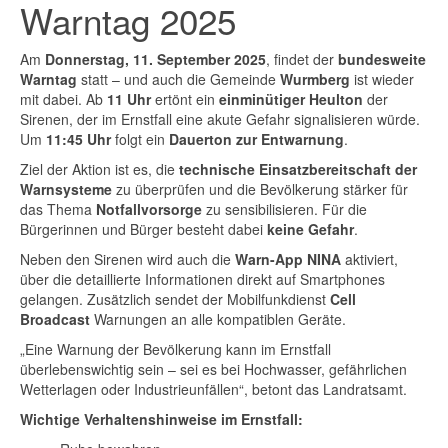
Warntag 2025
Am
Donnerstag, 11. September 2025
, findet der
bundesweite
Warntag
statt – und auch die Gemeinde
Wurmberg
ist wieder
mit dabei. Ab
11 Uhr
ertönt ein
einminütiger Heulton
der
Sirenen, der im Ernstfall eine akute Gefahr signalisieren würde.
Um
11:45 Uhr
folgt ein
Dauerton zur Entwarnung
.
Ziel der Aktion ist es, die
technische Einsatzbereitschaft der
Warnsysteme
zu überprüfen und die Bevölkerung stärker für
das Thema
Notfallvorsorge
zu sensibilisieren. Für die
Bürgerinnen und Bürger besteht dabei
keine Gefahr
.
Neben den Sirenen wird auch die
Warn-App NINA
aktiviert,
über die detaillierte Informationen direkt auf Smartphones
gelangen. Zusätzlich sendet der Mobilfunkdienst
Cell
Broadcast
Warnungen an alle kompatiblen Geräte.
„Eine Warnung der Bevölkerung kann im Ernstfall
überlebenswichtig sein – sei es bei Hochwasser, gefährlichen
Wetterlagen oder Industrieunfällen“, betont das Landratsamt.
Wichtige Verhaltenshinweise im Ernstfall: