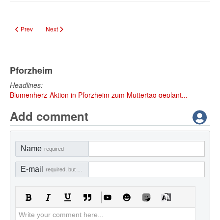
Previous article: Traditionelles Bogenschießen in Eisingen: Sport, Achtsamkei
Next article: Neulingen: Junge Gemeinde mit alter Geschichte
Prev
Next
Pforzheim
Headlines:
Blumenherz-Aktion in Pforzheim zum Muttertag geplant...
Add comment
Name
required
E-mail
required, but not visible