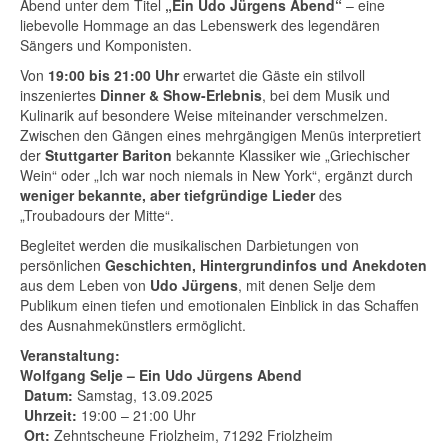
Abend unter dem Titel
„Ein Udo Jürgens Abend“
– eine
liebevolle Hommage an das Lebenswerk des legendären
Sängers und Komponisten.
Von
19:00 bis 21:00 Uhr
erwartet die Gäste ein stilvoll
inszeniertes
Dinner & Show-Erlebnis
, bei dem Musik und
Kulinarik auf besondere Weise miteinander verschmelzen.
Zwischen den Gängen eines mehrgängigen Menüs interpretiert
der
Stuttgarter Bariton
bekannte Klassiker wie „Griechischer
Wein“ oder „Ich war noch niemals in New York“, ergänzt durch
weniger bekannte, aber tiefgründige Lieder
des
„Troubadours der Mitte“.
Begleitet werden die musikalischen Darbietungen von
persönlichen
Geschichten, Hintergrundinfos und Anekdoten
aus dem Leben von
Udo Jürgens
, mit denen Selje dem
Publikum einen tiefen und emotionalen Einblick in das Schaffen
des Ausnahmekünstlers ermöglicht.
Veranstaltung:
Wolfgang Selje – Ein Udo Jürgens Abend
Datum:
Samstag, 13.09.2025
Uhrzeit:
19:00 – 21:00 Uhr
Ort:
Zehntscheune Friolzheim, 71292 Friolzheim