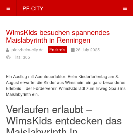
PF-CITY
WimsKids besuchen spannendes
Maislabyrinth in Renningen
pforzheim-city.de
Enzkreis
28 July 2025
Hits: 305
Ein Ausflug mit Abenteuerfaktor: Beim Kinderferientag am 8.
August erwartet die Kinder aus Wimsheim ein ganz besonderes
Erlebnis – der Förderverein WimsKids lädt zum Irrweg-Spaß ins
Maislabyrinth ein.
Verlaufen erlaubt –
WimsKids entdecken das
Maislabyrinth in