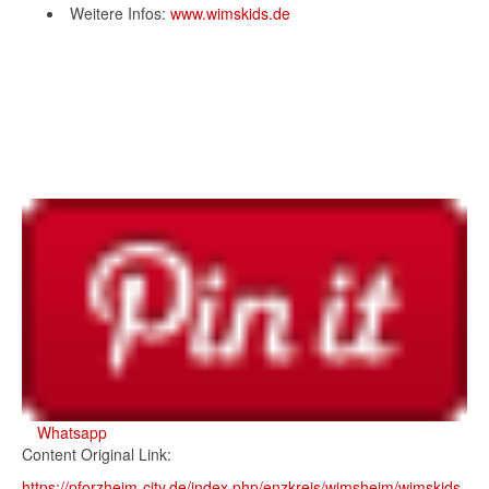
Weitere Infos:
www.wimskids.de
Whatsapp
Content Original Link:
https://pforzheim-city.de/index.php/enzkreis/wimsheim/wimskids-