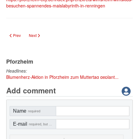
besuchen-spannendes-maislabyrinth-in-renningen
Previous article: WimsKids toben sich in der Freestyle Academy aus
Next article: Mit WimsKids auf Entdeckungstour zum Römerhof
Prev
Next
Pforzheim
Headlines:
Blumenherz-Aktion in Pforzheim zum Muttertag geplant...
Add comment
Name
required
E-mail
required, but not visible