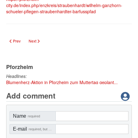
city.de/index.php/enzkreis/straubenhardt/wilhelm-ganzhorn-
schueler-pflegen-straubenhardter-barfusspfad
Previous article: Ortsdurchfahrt Schwann: Bauarbeiten und Umleitungen im 
Next article: Kita Kunterbunt verabschiedet Schlaufüchse mit Pip
Prev
Next
Pforzheim
Headlines:
Blumenherz-Aktion in Pforzheim zum Muttertag geplant...
Add comment
Name
required
E-mail
required, but not visible