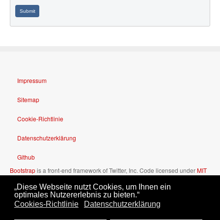
Submit
Impressum
Sitemap
Cookie-Richtlinie
Datenschutzerklärung
Github
Bootstrap
is a front-end framework of Twitter, Inc. Code licensed under
MIT
License.
„Diese Webseite nutzt Cookies, um Ihnen ein
Font Awesome
font licensed under
SIL OFL 1.1
.
optimales Nutzererlebnis zu bieten.“
Cookies-Richtlinie
Datenschutzerklärung