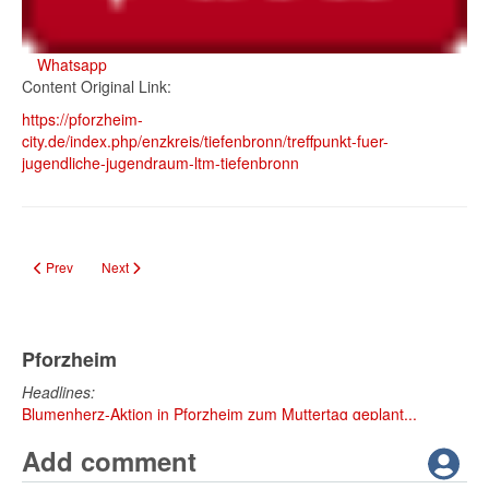
Whatsapp
Content Original Link:
https://pforzheim-
city.de/index.php/enzkreis/tiefenbronn/treffpunkt-fuer-
jugendliche-jugendraum-ltm-tiefenbronn
Previous article: Mountainbike-Action in Tiefenbronn: BSC wächst weiter
Next article: Tiefenbronn: Bürgermeister-Sprechstunde & Rathaus
Prev
Next
Pforzheim
Headlines:
Blumenherz-Aktion in Pforzheim zum Muttertag geplant...
Add comment