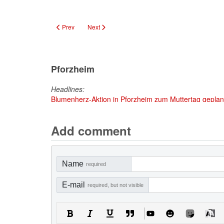
Previous article: Ötisheim: Einer der wertvollsten historisch
Next article: KOMM-IN Sternenfels: Nahversorgun
Prev
Next
Pforzheim
Headlines:
Blumenherz-Aktion in Pforzheim zum Muttertag geplant
Add comment
Name
required
E-mail
required, but not visible