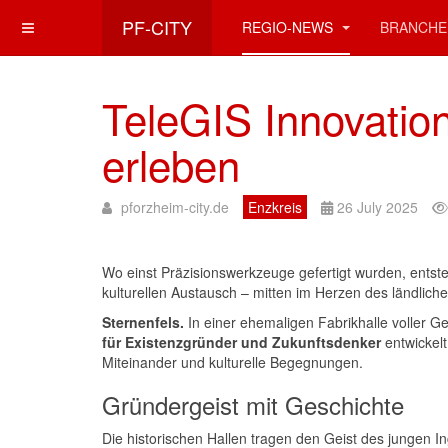
PF-CITY
REGIO-NEWS
BRANCHE
TeleGIS Innovation
erleben
pforzheim-city.de
Enzkreis
26 July 2025
Wo einst Präzisionswerkzeuge gefertigt wurden, entste
kulturellen Austausch – mitten im Herzen des ländlic
Sternenfels.
In einer ehemaligen Fabrikhalle voller G
für Existenzgründer und Zukunftsdenker
entwickelt
Miteinander und kulturelle Begegnungen.
Gründergeist mit Geschichte
Die historischen Hallen tragen den Geist des jungen I