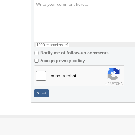
1000
characters left
Notify me of follow-up comments
Accept privacy policy
I'm not a robot
Submit