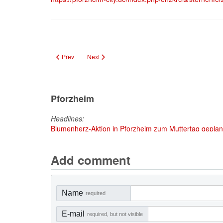
Previous article: Weinbau in Sternenfels: Genuss mit Aussicht
Next article: Freibad Sternenfels: Sommervergnüge
Prev
Next
Pforzheim
Headlines:
Neuer Kleinkindspielplatz in Hohenwart eröffnet...
Add comment
Name
required
E-mail
required, but not visible