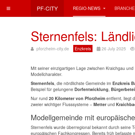
PF-CITY
REGIO-NEWS
BRANCHE
Sternenfels: Ländl
pforzheim-city.de
Enzkreis
26 July 2025
Mit seiner einzigartigen Lage zwischen Kraichgau und 
Modellcharakter.
Sternenfels
, die nördlichste Gemeinde im
Enzkreis 
Beispiel für gelungene
Dorfentwicklung
,
Bürgerbete
Nur rund
20 Kilometer von Pforzheim
entfernt, lieg
zweier wichtiger Flusssysteme –
Metter
und
Kraichba
Modellgemeinde mit europäisch
Sternenfels wurde überregional bekannt durch seine
europäischen Fachkongressen. Bereits früh befasste m