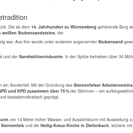
tradition
urück. Die ab dem
14. Jahrhundert zu Württemberg
gehörende Burg wu
 weißen Stubensandsteins
, der
zweig war. Aus ihm wurde unter anderem sogenannter
Stubensand
gewon
i
und der
Sandmühlenindustrie
. In der Spitze betrieben über 30 Mü
ch ein Sonderfall: Mit der Gründung des
Sternenfelser Arbeitervereins
SPD und KPD zusammen über 75 %
der Stimmen – ein außergewöhnli
 und basisdemokratisch geprägt.
turm
, ein 14 Meter hoher Wasser- und Aussichtsturm mit Ausstellung z
 Sternenfels
und die
Heilig-Kreuz-Kirche in Diefenbach
, letztere m