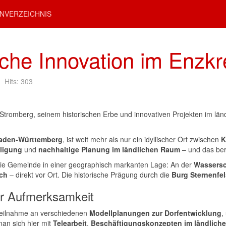
NVERZEICHNIS
iche Innovation im Enzkr
Hits: 303
Stromberg, seinem historischen Erbe und innovativen Projekten im länd
Baden-Württemberg
, ist weit mehr als nur ein idyllischer Ort zwischen
K
iligung
und
nachhaltige Planung im ländlichen Raum
– und das bere
t die Gemeinde in einer geographisch markanten Lage: An der
Wassersc
ch
– direkt vor Ort. Die historische Prägung durch die
Burg Sternenfel
er Aufmerksamkeit
 Teilnahme an verschiedenen
Modellplanungen zur Dorfentwicklung
,
an sich hier mit
Telearbeit
,
Beschäftigungskonzepten im ländlich