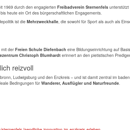
eit 1969 durch den engagierten
Freibadverein Sternenfels
unterstützt
d bis heute ein Ort des bürgerschaftlichen Engagements.
politik ist die
Mehrzweckhalle
, die sowohl für Sport als auch als Ein
 mit der
Freien Schule Diefenbach
eine Bildungseinrichtung auf Basi
zentrum Christoph Blumhardt
erinnert an den pietistischen Predige
ich reizvoll
ilbronn, Ludwigsburg und den Enzkreis – und ist damit zentral im bade
ideale Bedingungen für
Wanderer, Ausflügler und Naturfreunde
.
s/sternenfels-laendliche-innovation-im-enzkreis-erleben