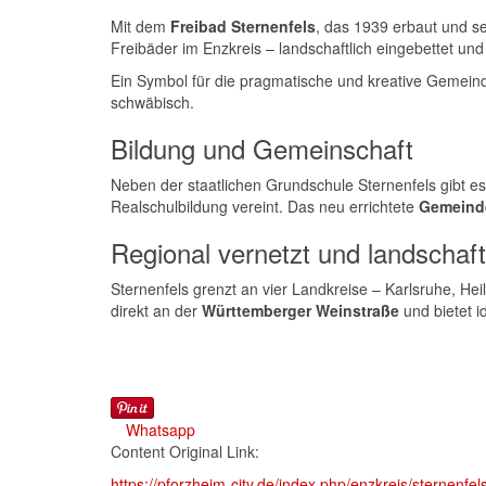
Mit dem
Freibad Sternenfels
, das 1939 erbaut und s
Freibäder im Enzkreis – landschaftlich eingebettet un
Ein Symbol für die pragmatische und kreative Gemeinde
schwäbisch.
Bildung und Gemeinschaft
Neben der staatlichen Grundschule Sternenfels gibt es
Realschulbildung vereint. Das neu errichtete
Gemeinde
Regional vernetzt und landschaftl
Sternenfels grenzt an vier Landkreise – Karlsruhe, He
direkt an der
Württemberger Weinstraße
und bietet 
Whatsapp
Content Original Link:
https://pforzheim-city.de/index.php/enzkreis/sternenfel