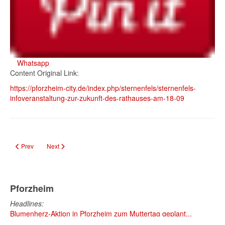
Whatsapp
Content Original Link:
https://pforzheim-city.de/index.php/sternenfels/sternenfels-
infoveranstaltung-zur-zukunft-des-rathauses-am-18-09
Previous article: Seit August: Nur noch digitale Passbilder für Ausweis und 
Next article: Bürgerbüro Sternenfels zieht ins KOMM-IN Dienstlei
Prev
Next
Pforzheim
Headlines:
Blumenherz-Aktion in Pforzheim zum Muttertag geplant...