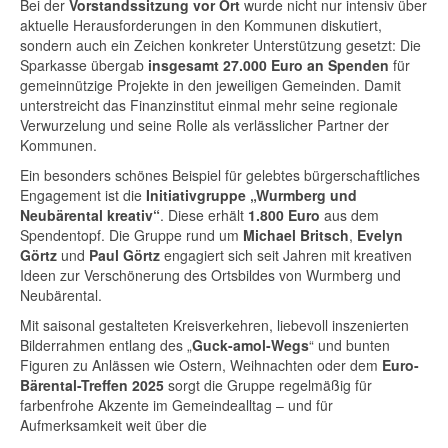
Bei der
Vorstandssitzung vor Ort
wurde nicht nur intensiv über
aktuelle Herausforderungen in den Kommunen diskutiert,
sondern auch ein Zeichen konkreter Unterstützung gesetzt: Die
Sparkasse übergab
insgesamt 27.000 Euro an Spenden
für
gemeinnützige Projekte in den jeweiligen Gemeinden. Damit
unterstreicht das Finanzinstitut einmal mehr seine regionale
Verwurzelung und seine Rolle als verlässlicher Partner der
Kommunen.
Ein besonders schönes Beispiel für gelebtes bürgerschaftliches
Engagement ist die
Initiativgruppe „Wurmberg und
Neubärental kreativ“
. Diese erhält
1.800 Euro
aus dem
Spendentopf. Die Gruppe rund um
Michael Britsch
,
Evelyn
Görtz
und
Paul Görtz
engagiert sich seit Jahren mit kreativen
Ideen zur Verschönerung des Ortsbildes von Wurmberg und
Neubärental.
Mit saisonal gestalteten Kreisverkehren, liebevoll inszenierten
Bilderrahmen entlang des „
Guck-amol-Wegs
“ und bunten
Figuren zu Anlässen wie Ostern, Weihnachten oder dem
Euro-
Bärental-Treffen 2025
sorgt die Gruppe regelmäßig für
farbenfrohe Akzente im Gemeindealltag – und für
Aufmerksamkeit weit über die