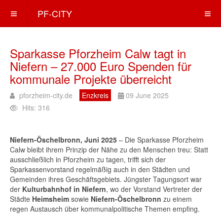
PF-CITY
Sparkasse Pforzheim Calw tagt in
Niefern – 27.000 Euro Spenden für
kommunale Projekte überreicht
pforzheim-city.de
Enzkreis
09 June 2025
Hits: 316
Niefern-Öschelbronn, Juni 2025
– Die Sparkasse Pforzheim
Calw bleibt ihrem Prinzip der Nähe zu den Menschen treu: Statt
ausschließlich in Pforzheim zu tagen, trifft sich der
Sparkassenvorstand regelmäßig auch in den Städten und
Gemeinden ihres Geschäftsgebiets. Jüngster Tagungsort war
der
Kulturbahnhof in Niefern
, wo der Vorstand Vertreter der
Städte
Heimsheim
sowie
Niefern-Öschelbronn
zu einem
regen Austausch über kommunalpolitische Themen empfing.