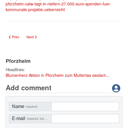
pforzheim-calw-tagt-in-niefern-27-000-euro-spenden-fuer-
kommunale-projekte-ueberreicht
Previous article: Antisemitismus in Pforzheim: Landesbeauftragter Dr. Micha
Next article: Vollsperrung der K4501 zwischen Wurmberg und Ösc
Prev
Next
Pforzheim
Headlines:
Blumenherz-Aktion in Pforzheim zum Muttertag geplant...
Add comment
Name
required
E-mail
required, but not visible