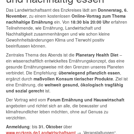
Das Landwirtschaftsamt des Enzkreises lädt am
Donnerstag, 6.
November
, zu einem kostenlosen
Online-Vortrag zum Thema
nachhaltige Ernährung
ein. Von
18:30 bis 20:00 Uhr
erfahren
Teilnehmende, wie Ernährung, Landwirtschaft und
Nachhaltigkeit zusammenhängen und wie schon kleine
Gewohnheitsänderungen Klima und Tierwohl positiv
beeinflussen können.
Zentrales Thema des Abends ist die
Planetary Health Diet
–
ein wissenschaftlich entwickeltes Ernährungskonzept, das eine
gesunde Ernährungsweise mit den Grenzen unseres Planeten
verbindet. Die Empfehlung:
überwiegend pflanzlich essen
,
ergänzt durch
maßvollen Konsum tierischer Produkte
. Ziel ist
eine Ernährung, die
weltweit gesund, ökologisch tragfähig
und sozial gerecht
ist.
Der Vortrag wird vom
Forum Ernährung und Hauswirtschaft
angeboten und richtet sich an alle, die bewusster und
klimafreundlicher leben möchten, ohne auf Genuss zu
verzichten.
Anmeldung
: bis
31. Oktober
über
www.enzkreis.de/Landwirtschaftsamt
→ „Veranstaltungen“.