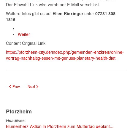
Der Einwahl-Link wird vorab per E-Mail verschickt.
Weitere Infos gibt es bei
Ellen Riexinger
unter
07231 308-
1816
.
Weiter
Content Original Link:
https://pforzheim-city.de/index.php/gemeinden-enzkreis/online-
vortrag-nachhaltig-essen-mit-genuss-planetary-health-diet
Previous article: Volkstrauertag in Ottenhausen: Gedenkfeier am 16. Novemb
Next article: Holzeinschlag-Saison startet: Pflege stärkt Wälder 
Prev
Next
Pforzheim
Headlines:
Blumenherz-Aktion in Pforzheim zum Muttertag geplant...