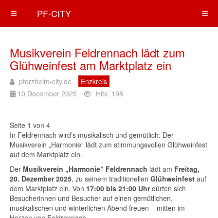
PF-CITY
Musikverein Feldrennach lädt zum
Glühweinfest am Marktplatz ein
pforzheim-city.de
Enzkreis
10 December 2025
Hits: 198
Seite 1 von 4
In Feldrennach wird’s musikalisch und gemütlich: Der
Musikverein „Harmonie“ lädt zum stimmungsvollen Glühweinfest
auf dem Marktplatz ein.
Der
Musikverein „Harmonie“ Feldrennach
lädt am
Freitag,
20. Dezember 2025
, zu seinem traditionellen
Glühweinfest
auf
dem Marktplatz ein. Von
17:00 bis 21:00 Uhr
dürfen sich
Besucherinnen und Besucher auf einen gemütlichen,
musikalischen und winterlichen Abend freuen – mitten im
Herzen von Feldrennach.