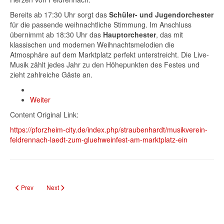
Bereits ab 17:30 Uhr sorgt das
Schüler- und Jugendorchester
für die passende weihnachtliche Stimmung. Im Anschluss
übernimmt ab 18:30 Uhr das
Hauptorchester
, das mit
klassischen und modernen Weihnachtsmelodien die
Atmosphäre auf dem Marktplatz perfekt unterstreicht. Die Live-
Musik zählt jedes Jahr zu den Höhepunkten des Festes und
zieht zahlreiche Gäste an.
Weiter
Content Original Link:
https://pforzheim-city.de/index.php/straubenhardt/musikverein-
feldrennach-laedt-zum-gluehweinfest-am-marktplatz-ein
Previous article: Coschwa lädt zur Jahresabschlussfeier 2025 ins Lilli’x ein
Next article: OGV Langenalb lädt zum traditionellen Glühweinfest 
Prev
Next