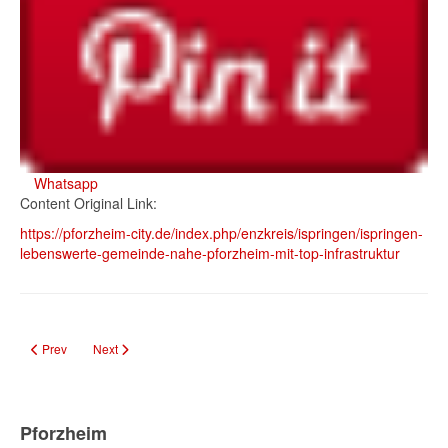
Whatsapp
Content Original Link:
https://pforzheim-city.de/index.php/enzkreis/ispringen/ispringen-
lebenswerte-gemeinde-nahe-pforzheim-mit-top-infrastruktur
Previous article: Bürgerhaus Regenbogen Ispringen – Ort für Gemeinschaft
Next article: Schulsozialarbeit im Enzkreis: Unterstützung für Sch
Prev
Next
Pforzheim