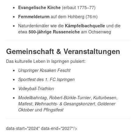
Evangelische Kirche
(erbaut 1775–77)
Fernmeldeturm
auf dem Hohberg (76 m)
Naturdenkmäler wie die
Kämpfelbachquelle
und die
etwa
500-jährige Russeneiche
am Ochsenweg
Gemeinschaft & Veranstaltungen
Das kulturelle Leben in Ispringen pulsiert:
Urspringer Kosaken Fescht
Sportfest des 1. FC Ispringen
Volleyball-Triathlon
Modellbahntag
,
Robert-Bürkle-Turnier
,
Kulturbesen
,
Maifest
,
Weihnachts- & Gesangskonzert
,
Goldener
Oktober
und
Pfingstfest
data-start="2024" data-end="2027"/>