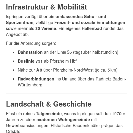
Infrastruktur & Mobilität
Ispringen verfügt über ein
umfassendes Schul- und
Sportzentrum
, vielfältige
Freizeit- und soziale Einrichtungen
sowie mehr als
30 Vereine
. Ein eigenes
Hallenbad
rundet das
Angebot ab.
Für die Anbindung sorgen:
Bahnstation
an der Linie S5 (tagsüber halbstündlich)
Buslinie 731
ab Pforzheim Hbf
Nähe zur
A 8
über Pforzheim-Nord/West (je ca. 5 km)
Radverbindungen
ins Umland über das Radnetz Baden-
Württemberg
Landschaft & Geschichte
Einst ein reines
Talgemeinde
, wuchs Ispringen seit den 1970er
Jahren zu einer
modernen Wohngemeinde
mit
Gewerbeansiedlungen. Historische Baudenkmäler prägen das
Ortsbild: