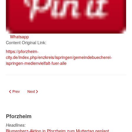
Whatsapp
Content Original Link:
https://pforzheim-
city.de/index.php/enzkreis/ispringen/gemeindebuecherei-
ispringen-medienvielfalt-fuer-alle
Previous article: Schulsozialarbeit im Enzkreis: Unterstützung für Schüler un
Next article: Ispringen plant Neubaugebiet „Weglanden“ für Woh
Prev
Next
Pforzheim
Headlines:
Blumenherz-Aktion in Pforzheim zum Muttertag geplant...