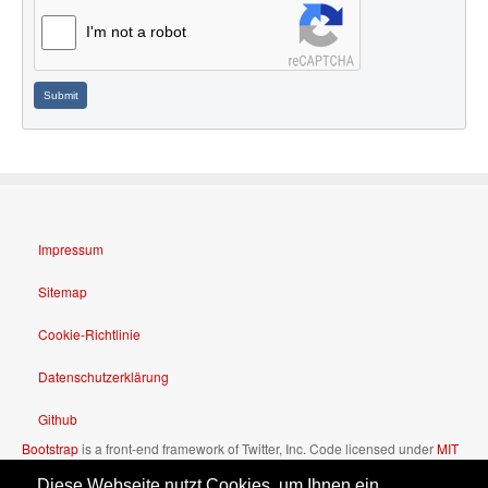
I'm not a robot
Submit
Impressum
Sitemap
Cookie-Richtlinie
Datenschutzerklärung
Github
Bootstrap
is a front-end framework of Twitter, Inc. Code licensed under
MIT
License.
„Diese Webseite nutzt Cookies, um Ihnen ein