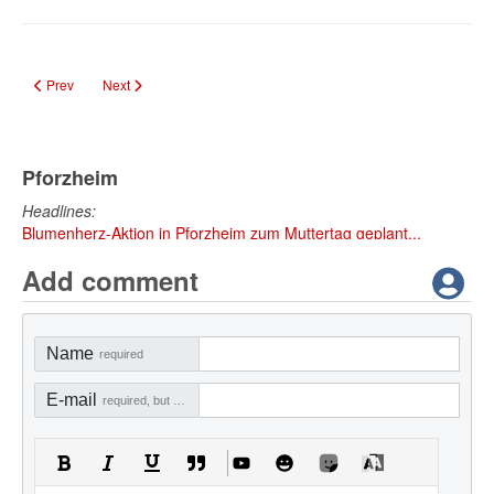
Previous article: Bürgermeisterwahl in Friolzheim am 8. März 2026
Next article: Verzögerungen bei Müllabfuhr in Friolzheim halten a
Prev
Next
Pforzheim
Headlines:
Blumenherz-Aktion in Pforzheim zum Muttertag geplant...
Add comment
Name
required
E-mail
required, but not visible