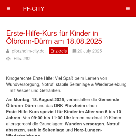
PF-CITY
Erste‑Hilfe‑Kurs für Kinder in
Ölbronn‑Dürrn am 18.08.2025
pforzheim-city.de
Enzkreis
26 July 2025
Hits: 262
Kindgerechte Erste Hilfe: Viel Spaß beim Lernen von
Wundversorgung, Notruf, stabile Seitenlage & Wiederbelebung
– mit Vesper und Getränken.
Am
Montag, 18. August 2025
, veranstalten die
Gemeinde
Ölbronn-Dürrn
und das
DRK Pforzheim
einen
Erste‑Hilfe‑Kurs speziell für Kinder im Alter von 5 bis 10
Jahren
. Von
09:00 bis 11:00 Uhr
lernen maximal 10 Kinder
altersgerecht die Grundlagen:
Wunden versorgen
,
Notruf
absetzen
,
stabile Seitenlage
und
Herz-Lungen-
Wiederbelebung
.