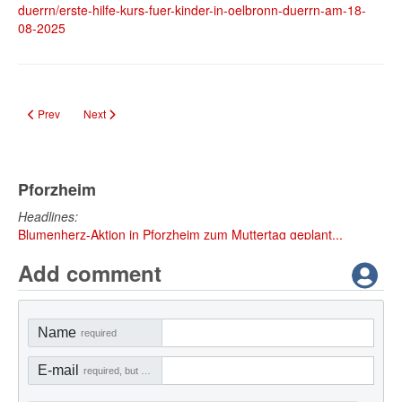
duerrn/erste-hilfe-kurs-fuer-kinder-in-oelbronn-duerrn-am-18-
08-2025
Previous article: Kreativ‑Workshop: Mosaiktöpfe gestalten für Kinder am 25.
Next article: Musikverein Dürrn: Instrumentenkarussell für Kinde
Prev
Next
Pforzheim
Headlines:
Blumenherz-Aktion in Pforzheim zum Muttertag geplant...
Add comment
Name
required
E-mail
required, but not visible