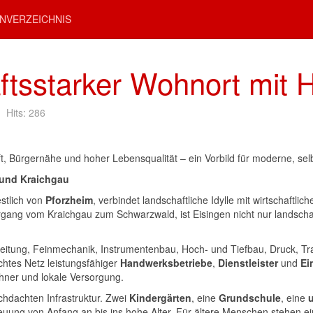
NVERZEICHNIS
ftsstarker Wohnort mit 
Hits: 286
aft, Bürgernähe und hoher Lebensqualität – ein Vorbild für moderne, 
 und Kraichgau
stlich von
Pforzheim
, verbindet landschaftliche Idylle mit wirtschaft
ng vom Kraichgau zum Schwarzwald, ist Eisingen nicht nur landschaft
arbeitung, Feinmechanik, Instrumentenbau, Hoch- und Tiefbau, Druck, T
ichtes Netz leistungsfähiger
Handwerksbetriebe
,
Dienstleister
und
Ei
ohner und lokale Versorgung.
rchdachten Infrastruktur. Zwei
Kindergärten
, eine
Grundschule
, eine
euung von Anfang an bis ins hohe Alter. Für ältere Menschen stehen e