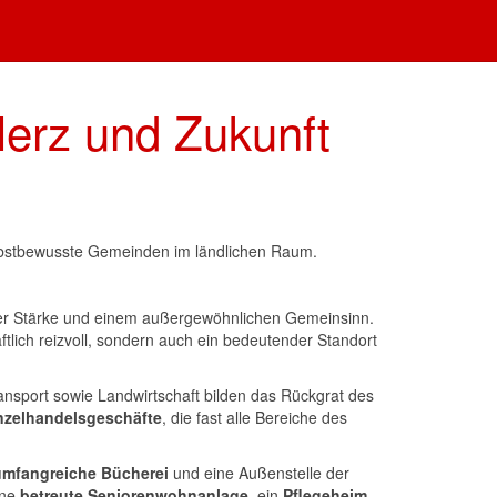
Herz und Zukunft
selbstbewusste Gemeinden im ländlichen Raum.
licher Stärke und einem außergewöhnlichen Gemeinsinn.
lich reizvoll, sondern auch ein bedeutender Standort
ransport sowie Landwirtschaft bilden das Rückgrat des
nzelhandelsgeschäfte
, die fast alle Bereiche des
umfangreiche Bücherei
und eine Außenstelle der
ine
betreute Seniorenwohnanlage
, ein
Pflegeheim
,