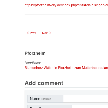
https://pforzheim-city.de/index.php/enzkreis/eisingen/
Previous article: Niefern-Öschelbronn – Vom Römergut zum In
Next article: Freibad Neuenbürg: Sommerspaß für 
Prev
Next
Pforzheim
Headlines:
Blumenherz-Aktion in Pforzheim zum Muttertag geplant
Add comment
Name
required