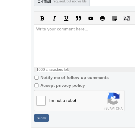
E-mail
required, but not visible
1000
characters left
Notify me of follow-up comments
Accept privacy policy
I'm not a robot
Submit