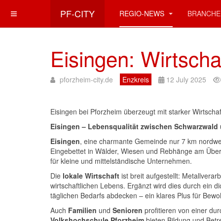
PF-CITY
REGIO-NEWS
BRANCHE
Eisingen: Wirtscha
pforzheim-city.de
Enzkreis
12 July 2025
Eisingen bei Pforzheim überzeugt mit starker Wirtsch
Eisingen – Lebensqualität zwischen Schwarzwald
Eisingen
, eine charmante Gemeinde nur 7 km nordwe
Eingebettet in Wälder, Wiesen und Rebhänge am Überga
für kleine und mittelständische Unternehmen.
Die
lokale Wirtschaft
ist breit aufgestellt: Metallver
wirtschaftlichen Lebens. Ergänzt wird dies durch ein d
täglichen Bedarfs abdecken – ein klares Plus für Bew
Auch
Familien
und
Senioren
profitieren von einer du
Volkshochschule Pforzheim
bieten Bildung und Betr