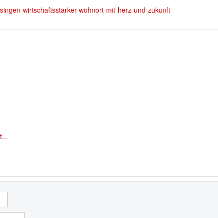
eisingen-wirtschaftsstarker-wohnort-mit-herz-und-zukunft
dustriezentrum mit Herz
die ganze Familie
...