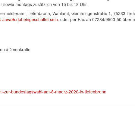
hr sowie montags zusätzlich von 15 bis 18 Uhr.
 Bürgermeisteramt Tiefenbronn, Wahlamt, Gemmingenstraße 1, 75233 Tie
 JavaScript eingeschaltet sein.
oder per Fax an 07234/9500-50 übermi
len #Demokratie
fwahl-zur-bundestagswahl-am-8-maerz-2026-in-tiefenbronn
3. und 14. März 2026
sorgt für Verkehrsbehinderungen