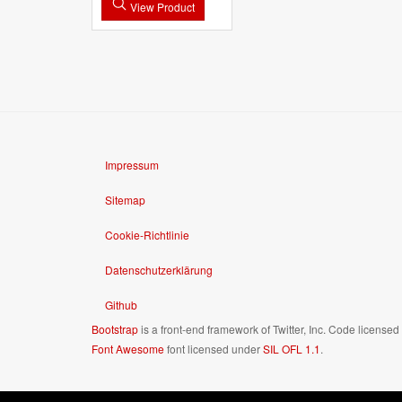
View Product
Impressum
Sitemap
Cookie-Richtlinie
Datenschutzerklärung
Github
Bootstrap
is a front-end framework of Twitter, Inc. Code license
Font Awesome
font licensed under
SIL OFL 1.1
.