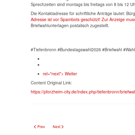
Sprechzeiten sind montags bis freitags von 8 bis 12 U
Die Kontaktadresse für schriftliche Anträge lautet:
Adresse ist vor Spambots geschützt! Zur Anzeige muss
Briefwahlunterlagen postalisch zugestellt.
#Tiefenbronn #Bundestagswahl2026 #Briefwahl #Wah
rel="next"> Weiter
Content Original Link:
https://pforzheim-city.de/index.php/tiefenbronn/brie
Previous article: Stadt- und Markungsputzete Mühlacker am 1
Next article: Fahrradversammlung am 31. Januar 
Prev
Next