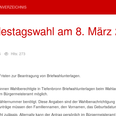
NVERZEICHNIS
destagswahl am 8. März 
6
Hits: 273
risten zur Beantragung von Briefwahlunterlagen.
nnen Wahlberechtigte in Tiefenbronn Briefwahlunterlagen beim Wahla
h im Bürgermeisteramt möglich.
Wählernummer benötigt. Diese Angaben sind der Wahlbenachrichtigung
che Anträge müssen den Familiennamen, den Vornamen, das Geburtsdatum
ht zulässig. Alternativ kann der Antrag persönlich im Bürgermeisteramt