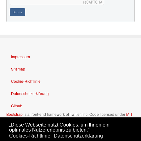
Submit
Impressum
Sitemap
Cookie-Richtlinie
Datenschutzerklärung
Github
Bootstrap
is a front-end framework of Twitter, Inc. Code licensed under
MIT
License.
„Diese Webseite nutzt Cookies, um Ihnen ein
Font Awesome
font licensed under
SIL OFL 1.1
.
optimales Nutzererlebnis zu bieten.“
Cookies-Richtlinie
Datenschutzerklärung