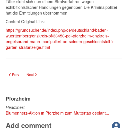
Täter sieht sich nun einem Strafverfahren wegen
exhibitionistischer Handlungen gegenüber. Die Kriminalpolizei
hat die Ermittlungen übernommen.
Content Original Link:
https://grundsucher.de/index.php/de/deutschland/baden-
wuerttemberg/enzkreis-pf/36456-pol-pforzheim-enzkreis-
engelsbrand-mann-manipuliert-an-seinem-geschlechtsteil-in-
garten-strafanzeige.html
Previous article: Duales Studium bei Rutronik: Karrierestart für junge Talente
Next article: Brunch auf dem Bauernhof im Naturpark Schwarzwal
Prev
Next
Pforzheim
Headlines:
Blumenherz-Aktion in Pforzheim zum Muttertag geplant...
Add comment