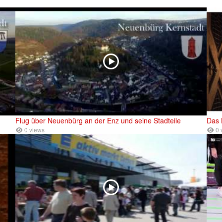
Flug über Neuenbürg an der Enz und seine Stadteile
Das 
0 views
0 