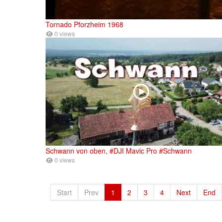
Tornado Pforzheim 1968
0 views
Schwann von oben, #DJI Mavic Pro #Schwann
0 views
Start
Prev
1
2
3
4
Next
End