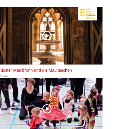
Kloster Maulbronn und die Maultaschen
views