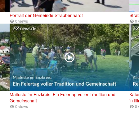
Portrait der Gemeinde Straubenhardt
Stra
0 views
0 
Maifeste im Enzkreis: Ein Feiertag voller Tradition und
Kata
Gemeinschaft
in Il
0 views
0 