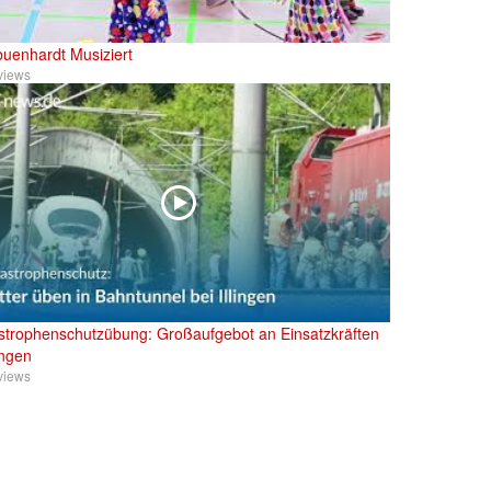
buenhardt Musiziert
views
strophenschutzübung: Großaufgebot an Einsatzkräften
lingen
views