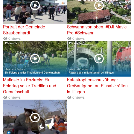
Portrait der Gemeinde
Schwann von oben, #DJI Mavic
Straubenhardt
Pro #Schwann
0 views
0 views
Maifeste im Enzkreis: Ein
Katastrophenschutzübung:
Feiertag voller Tradition und
Großaufgebot an Einsatzkräften
Gemeinschaft
in Illingen
0 views
0 views