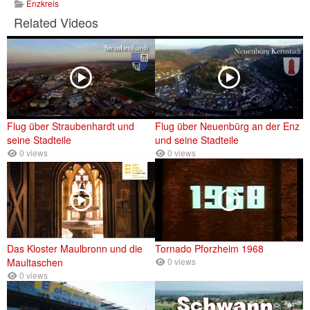
Enzkreis
Related Videos
Flug über Straubenhardt und
Flug über Neuenbürg an der Enz
seine Stadteile
und seine Stadteile
0 views
0 views
Das Kloster Maulbronn und die
Tornado Pforzheim 1968
Maultaschen
0 views
0 views