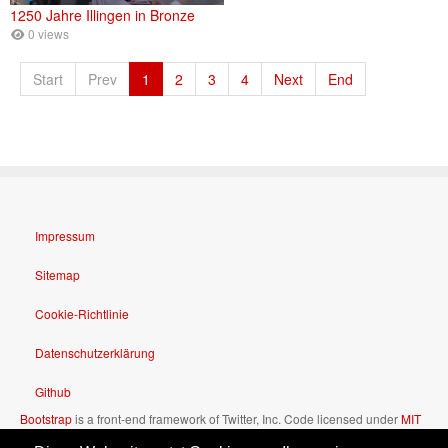
1250 Jahre Illingen in Bronze
0 views
Start
Prev
1
2
3
4
Next
End
Impressum
Sitemap
Cookie-Richtlinie
Datenschutzerklärung
Github
Bootstrap
is a front-end framework of Twitter, Inc. Code licensed under
MIT
License.