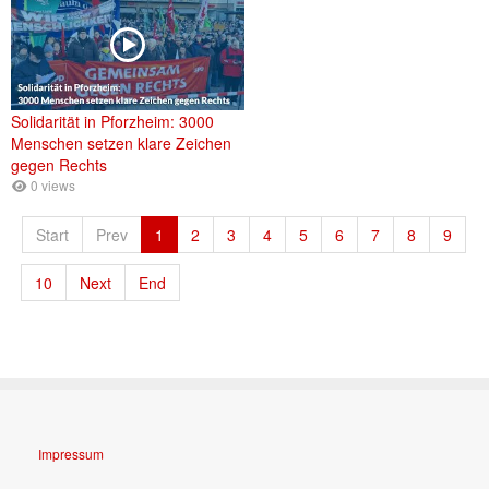
Solidarität in Pforzheim: 3000
Menschen setzen klare Zeichen
gegen Rechts
0 views
Start
Prev
1
2
3
4
5
6
7
8
9
10
Next
End
Impressum