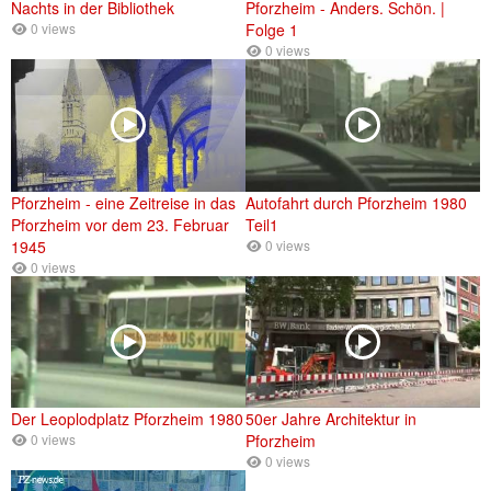
Nachts in der Bibliothek
Pforzheim - Anders. Schön. |
0 views
Folge 1
0 views
Pforzheim - eine Zeitreise in das
Autofahrt durch Pforzheim 1980
Pforzheim vor dem 23. Februar
Teil1
1945
0 views
0 views
Der Leoplodplatz Pforzheim 1980
50er Jahre Architektur in
0 views
Pforzheim
0 views