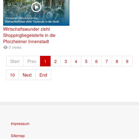
Wirtschaftswunder zieht
Shoppingbegeisterte in die
Pforzheimer Innenstadt
0 views
Start
Prev
1
2
3
4
5
6
7
8
9
10
Next
End
Impressum
Sitemap