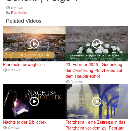
0 views
Pforzheim
Related Videos
Pforzheim bewegt sich
23. Februar 2025 - Gedenktag
0 views
der Zerstörung Pforzheims auf
dem Hauptfriedhof
0 views
Nachts in der Bibliothek
Pforzheim - eine Zeitreise in das
0 views
Pforzheim vor dem 23. Februar