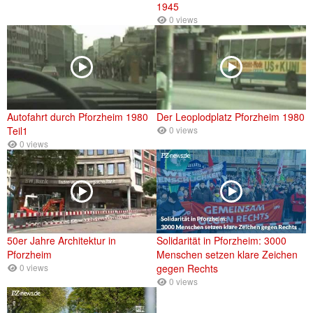
1945
0 views
Autofahrt durch Pforzheim 1980
Der Leoplodplatz Pforzheim 1980
Teil1
0 views
0 views
50er Jahre Architektur in
Solidarität in Pforzheim: 3000
Pforzheim
Menschen setzen klare Zeichen
0 views
gegen Rechts
0 views