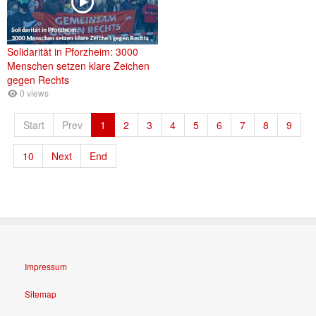
Solidarität in Pforzheim: 3000
Menschen setzen klare Zeichen
gegen Rechts
0 views
Start
Prev
1
2
3
4
5
6
7
8
9
10
Next
End
Impressum
Sitemap