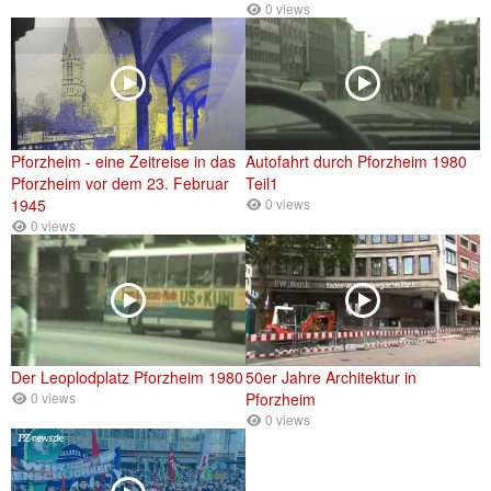
0 views
Pforzheim - eine Zeitreise in das
Autofahrt durch Pforzheim 1980
Pforzheim vor dem 23. Februar
Teil1
1945
0 views
0 views
Der Leoplodplatz Pforzheim 1980
50er Jahre Architektur in
0 views
Pforzheim
0 views