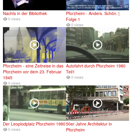
Nachts in der Bibliothek
Pforzheim - Anders. Schön. |
0 views
Folge 1
0 views
Pforzheim - eine Zeitreise in das
Autofahrt durch Pforzheim 1980
Pforzheim vor dem 23. Februar
Teil1
1945
0 views
0 views
Der Leoplodplatz Pforzheim 1980
50er Jahre Architektur in
0 views
Pforzheim