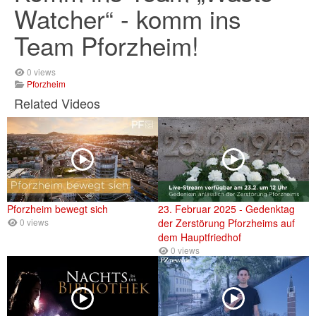
Watcher“ - komm ins
Team Pforzheim!
0 views
Pforzheim
Related Videos
Pforzheim bewegt sich
23. Februar 2025 - Gedenktag
0 views
der Zerstörung Pforzheims auf
dem Hauptfriedhof
0 views