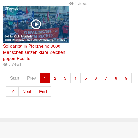
0 views
Solidarität in Pforzheim: 3000
Menschen setzen klare Zeichen
gegen Rechts
0 views
Start
Prev
1
2
3
4
5
6
7
8
9
10
Next
End