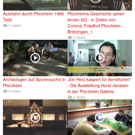
Autofahrt durch Pforzheim 1980
Pforzheims Geschichte sehen
Teil2
lernen 62) - in Zeiten von
0 views
Corona: Friedhof Pforzheim-
Brötzingen_1
0 views
Archäologen auf Spurensuche in
„Ein Herz kaspert für Annettchen"
Pforzheim
- Die Ausstellung Horst Janssen
0 views
in der Pforzheim Galerie
0 views