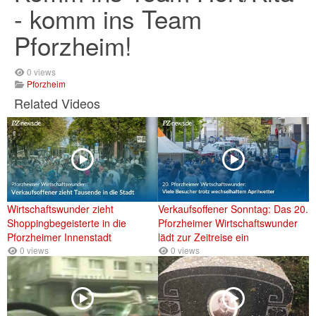
- komm ins Team
Pforzheim!
0 views
Pforzheim
Related Videos
Wirtschaftswunder zieht
Verkaufsoffener Sonntag: Das 20.
Shoppingbegeisterte in die
Pforzheimer Wirtschaftswunder
Pforzheimer Innenstadt
lädt zur Zeitreise ein
0 views
0 views