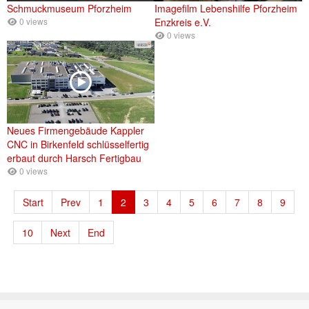
Schmuckmuseum Pforzheim
Imagefilm Lebenshilfe Pforzheim
0 views
Enzkreis e.V.
0 views
Neues Firmengebäude Kappler
CNC in Birkenfeld schlüsselfertig
erbaut durch Harsch Fertigbau
0 views
Start
Prev
1
2
3
4
5
6
7
8
9
10
Next
End