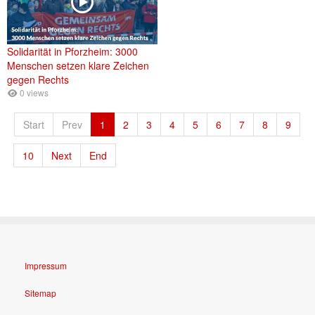
Solidarität in Pforzheim: 3000
Menschen setzen klare Zeichen
gegen Rechts
0 views
Start
Prev
1
2
3
4
5
6
7
8
9
10
Next
End
Impressum
Sitemap