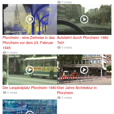
0 views
Pforzheim - eine Zeitreise in das
Autofahrt durch Pforzheim 1980
Pforzheim vor dem 23. Februar
Teil1
1945
0 views
0 views
Der Leoplodplatz Pforzheim 1980
50er Jahre Architektur in
0 views
Pforzheim
0 views